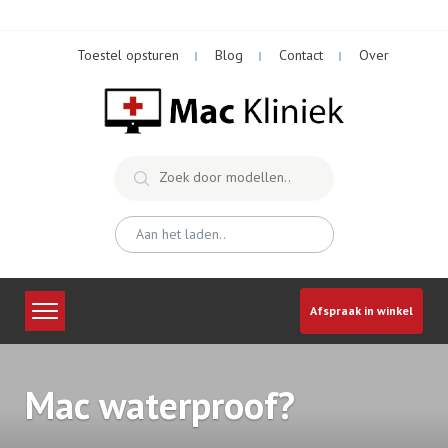
Skip
to
Toestel opsturen
Blog
Contact
Over
content
Afspraak in winkel
Mac waterproof?