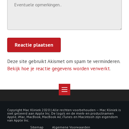
Reactie plaatsen
Deze site gebruikt Akismet om spam te verminderen.
Bekijk hoe je reactie gegevens worden verwerkt
.
Copyright Mac Kliniek 2020 | Alle rechten voorbehouden
— Mac Kliniek is
niet gelieerd aan Apple Inc. De logo’s en de merk- en productnamen
Apple, iMac, MacBook, MacBook Air, iTunes en Macintosh zijn eigendom
van Apple Inc.
Sitemap
Algemene Voorwaarden