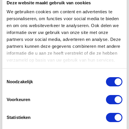
Deze website maakt gebruik van cookies
die niet alleen bescherming bieden tegen stof maar
ook een eerste verdedigingslinie vormen tegen
We gebruiken cookies om content en advertenties te
vloeistofspatten. Het is ook een goed idee om
personaliseren, om functies voor social media te bieden
routinecontroles uit te voeren op de plekken waar je
en om ons websiteverkeer te analyseren. Ook delen we
Mac wordt gebruikt of opgeslagen. Zorg ervoor dat er
informatie over uw gebruik van onze site met onze
partners voor social media, adverteren en analyse. Deze
geen lekkages zijn en dat de ruimte goed
partners kunnen deze gegevens combineren met andere
geventileerd blijft om de vorming van condens te
informatie die u aan ze heeft verstrekt of die ze hebben
vermijden.
verzameld op basis van uw gebruik van hun services.
Wat te doen als je Mac
Toestemmingsselectie
waterschade heeft opgelopen?
Noodzakelijk
Als je Mac waterschade heeft opgelopen, volg dan
deze gestructureerde stappen om de impact te
Voorkeuren
minimaliseren en je kansen op een succesvolle
reparatie te verhogen:
Statistieken
Schakel de Mac uit
:
Zet je Mac onmiddellijk uit