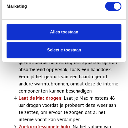
om kortsluiting te voorkomen. Ontkoppel alle
Marketing
stroombronnen en externe apparaten.
Verwijder vocht
:
Gebruik een zachte,
absorberende doek om zoveel mogelijk vocht
Alles toestaan
van de buitenkant van de Mac te deppen. Wees
voorzichtig en probeer geen vloeistof in de
openingen te drukken.
Selectie toestaan
Droog je Mac
:
Plaats je Mac in een droge, goed
geventileerde ruimte. Leg het apparaat op een
absorberend oppervlak, zoals een handdoek.
Vermijd het gebruik van een haardroger of
andere warmtebronnen, omdat deze de interne
componenten kunnen beschadigen.
Laat de Mac drogen
:
Laat je Mac minstens 48
uur drogen voordat je probeert deze weer aan
te zetten, om ervoor te zorgen dat al het
interne vocht kan verdampen.
Zoek professionele hulp
:
Na het volgen van