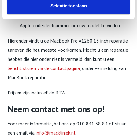
Selectie toestaan
een variabele die verschilt per land of regio). Zoek in
onderstaande lijst het nummer dat gelijk is aan het
Apple onderdeelnummer om uw model te vinden.
Hieronder vindt u de MacBook Pro A1260 15 inch reparatie
tarieven die het meeste voorkomen. Mocht u een reparatie
hebben die hier onder niet is vermeld, dan kunt u een
bericht sturen via de contactpagina
, onder vermelding van
MacBook reparatie.
Prijzen zijn inclusief de BTW.
Neem contact met ons op!
Voor meer informatie, bel ons op 010 841 38 84 of stuur
een email via
info@mackliniek.nl
.