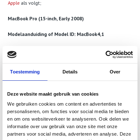
Apple
als volgt;
MacBook Pro (15-inch, Early 2008)
Modelaanduiding of Model ID: MacBook4,1
Als uw MacBook Pro model niet er tussen staat dan kunt
U de 4 cijferige A nummer in de zoekbalk invullen. Dan
komt U vanzelf bij de juiste pagina.
Toestemming
Details
Over
Waar kunt U de A nummer van uw MacBook Pro terug
vinden? Modelnummer staan onder de metalen voet van
Deze website maakt gebruik van cookies
uw MacBook.
We gebruiken cookies om content en advertenties te
personaliseren, om functies voor social media te bieden
Gebruik deze informatie om te achterhalen welke
en om ons websiteverkeer te analyseren. Ook delen we
informatie over uw gebruik van onze site met onze
MacBook Pro u hebt en waar deze zich bevindt in de
partners voor social media, adverteren en analyse. Deze
geschiedenis van MacBook.