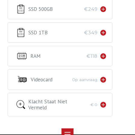
SSD 500GB
€249
SSD 1TB
€349
RAM
€118
Videocard
Op aanvraag
Klacht Staat Niet
€ 0
Vermeld