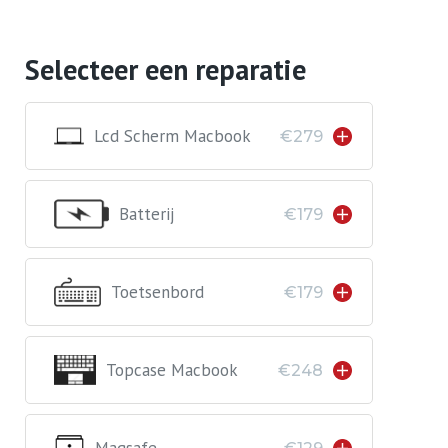
Selecteer een reparatie
Lcd Scherm Macbook
€279
Batterij
€179
Toetsenbord
€179
Topcase Macbook
€248