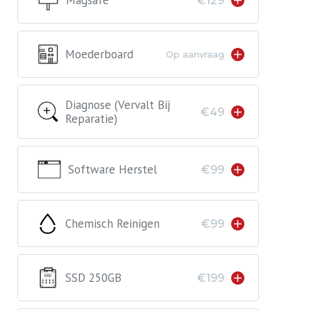
Magsafe
€129
Moederboard
Op aanvraag
Diagnose (vervalt Bij
€49
Reparatie)
Software Herstel
€99
Chemisch Reinigen
€99
SSD 250GB
€199