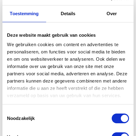
Toestemming
Details
Over
Deze website maakt gebruik van cookies
MacBook Pro (16-inch, 2024)
We gebruiken cookies om content en advertenties te
personaliseren, om functies voor social media te bieden
A3403 16 inch reparatie
en om ons websiteverkeer te analyseren. Ook delen we
informatie over uw gebruik van onze site met onze
Rotterdam
partners voor social media, adverteren en analyse. Deze
partners kunnen deze gegevens combineren met andere
Ondervindt u problemen met uw MacBook Pro 16 inch en
informatie die u aan ze heeft verstrekt of die ze hebben
bevindt u zich in de omgeving van Rotterdam? Bij Mac
verzameld op basis van uw gebruik van hun services.
Kliniek Rotterdam begrijpen we volledig hoe essentieel uw
MacBook is, zowel voor uw professionele als persoonlijke
Toestemmingsselectie
Noodzakelijk
activiteiten. We streven ernaar om een snelle en
betrouwbare oplossing te bieden voor uw technische