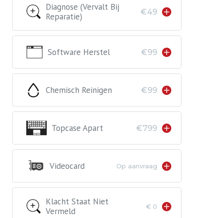
Diagnose (vervalt Bij
€49
Reparatie)
Software Herstel
€99
Chemisch Reinigen
€99
Topcase Apart
€799
Videocard
Op aanvraag
Klacht Staat Niet
€ 0
Vermeld