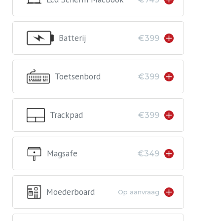
Batterij
€399
Toetsenbord
€399
Trackpad
€399
Magsafe
€349
Moederboard
Op aanvraag