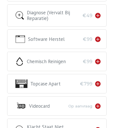
Diagnose (vervalt Bij
€49
Reparatie)
Software Herstel
€99
Chemisch Reinigen
€99
Topcase Apart
€799
Videocard
Op aanvraag
Klacht Staat Niet