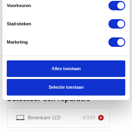
en betrouwbare oplossing te bieden voor uw technische
Voorkeuren
uitdagingen. Onze ervaren en gecertificeerde technici staan
klaar om uw MacBook Pro A2992 in de meeste gevallen
Statistieken
binnen één werkdag te herstellen. Bovendien gebruiken we
enkel originele Apple-onderdelen, zodat de kwaliteit en
Marketing
duurzaamheid van uw apparaat behouden blijven.
Lees meer
Alles toestaan
Selectie toestaan
Selecteer een reparatie
Bovenkant LCD
€999