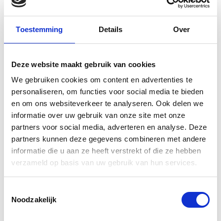
Toestemming
Details
Over
Deze website maakt gebruik van cookies
MacBook Pro A2992 14 inch
We gebruiken cookies om content en advertenties te
Reparatie bij Mac Kliniek
personaliseren, om functies voor social media te bieden
en om ons websiteverkeer te analyseren. Ook delen we
Rotterdam
informatie over uw gebruik van onze site met onze
partners voor social media, adverteren en analyse. Deze
Ondervindt u problemen met uw MacBook Pro A2992 14
partners kunnen deze gegevens combineren met andere
informatie die u aan ze heeft verstrekt of die ze hebben
inch en bevindt u zich in de omgeving van Rotterdam? Bij
verzameld op basis van uw gebruik van hun services.
Mac Kliniek Rotterdam begrijpen we volledig hoe
essentieel uw MacBook is, zowel voor uw professionele
Toestemmingsselectie
als persoonlijke activiteiten. We zijn gespecialiseerd in
Noodzakelijk
MacBook Pro reparaties
en streven ernaar om een snelle