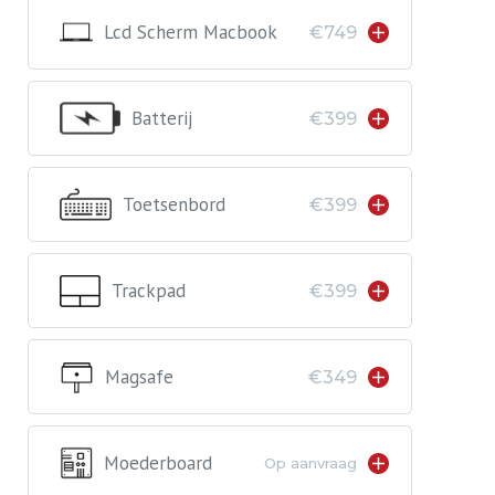
Lcd Scherm Macbook
€749
Batterij
€399
Toetsenbord
€399
Trackpad
€399
Magsafe
€349
Moederboard
Op aanvraag