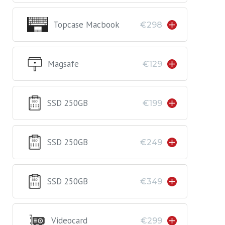
Topcase Macbook
€298
Magsafe
€129
SSD 250GB
€199
SSD 250GB
€249
SSD 250GB
€349
Videocard
€299