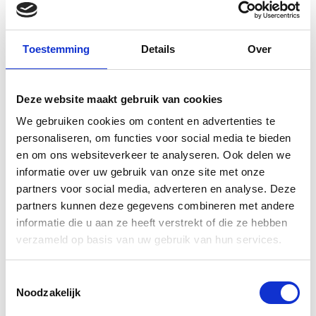
MacBook (13-inch, Aluminum, Late 2008)
Modelaanduiding of Model ID: MacBookPro5,1
Toestemming
Details
Over
MacBook A1278 13 inch scherm
vervangen
Deze website maakt gebruik van cookies
We gebruiken cookies om content en advertenties te
Is uw MacBook A1278 13 inch scherm kapot en wilt uw
personaliseren, om functies voor social media te bieden
en om ons websiteverkeer te analyseren. Ook delen we
deze laten vervangen? Bij een van onze experts kunt u uw
informatie over uw gebruik van onze site met onze
MacBook scherm laten vervangen. Onze ervaren monteurs
partners voor social media, adverteren en analyse. Deze
vervangen het scherm van uw MacBook voor een nieuw en
partners kunnen deze gegevens combineren met andere
origineel scherm. Neem contact met ons op om uw
informatie die u aan ze heeft verstrekt of die ze hebben
verzameld op basis van uw gebruik van hun services.
MacBook scherm te laten repareren tegen een scherpe
prijs. Klaar terwijl u wacht en 12 maanden garantie!
Toestemmingsselectie
Noodzakelijk
Garantie en verzekering voor