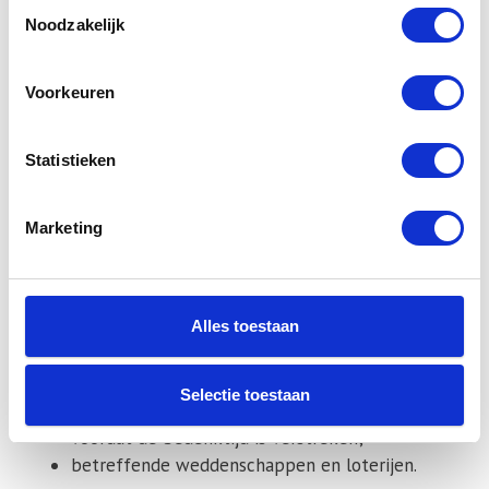
die door hun aard niet kunnen worden
Toestemmingsselectie
Noodzakelijk
teruggezonden;
die snel kunnen bederven of verouderen;
waarvan de prijs gebonden is aan
Voorkeuren
schommelingen op de financiële markt waarop
de ondernemer geen invloed heeft;
Statistieken
voor losse kranten en tijdschriften;
voor audio- en video-opnamen en
computersoftware waarvan de consument de
Marketing
verzegeling heeft verbroken;
betreffende logies, vervoer, restaurantbedrijf of
vrijetijdsbesteding te verrichten op een
Alles toestaan
bepaalde datum of tijdens een bepaalde
periode;
waarvan de levering met uitdrukkelijke
Selectie toestaan
instemming van de consument is begonnen
voordat de bedenktijd is verstreken;
betreffende weddenschappen en loterijen.