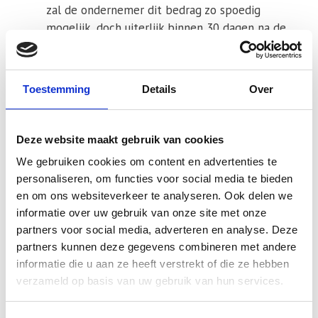
zal de ondernemer dit bedrag zo spoedig
mogelijk, doch uiterlijk binnen 30 dagen na de
terugzending of herroeping, terugbetalen.
Artikel 8 – Uitsluiting herroepingsrecht
Toestemming
Details
Over
Indien de consument niet over een
herroepingsrecht beschikt, kan dit door de
Deze website maakt gebruik van cookies
ondernemer alleen worden uitgesloten indiende
ondernemer dit duidelijk in het aanbod, althans
We gebruiken cookies om content en advertenties te
personaliseren, om functies voor social media te bieden
tijdig voor het sluiten van de overeenkomst,
en om ons websiteverkeer te analyseren. Ook delen we
heeft vermeld.
informatie over uw gebruik van onze site met onze
Uitsluiting van het herroepingsrecht is slechts
partners voor social media, adverteren en analyse. Deze
mogelijk voor producten of diensten:
partners kunnen deze gegevens combineren met andere
informatie die u aan ze heeft verstrekt of die ze hebben
die door de ondernemer tot stand zijn gebracht
verzameld op basis van uw gebruik van hun services.
overeenkomstig specificaties van de consument;
die duidelijk persoonlijk van aard zijn;