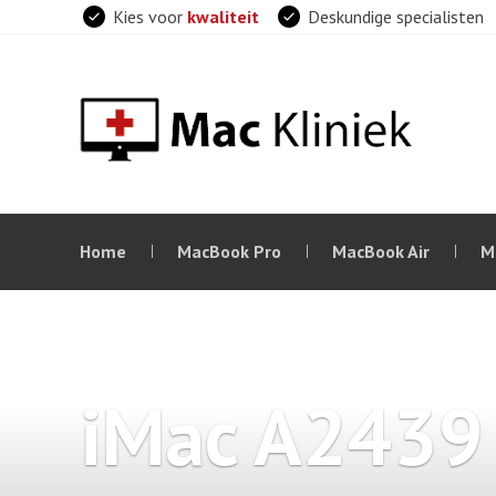
Skip
Kies voor
kwaliteit
Deskundige specialisten
to
content
Home
MacBook Pro
MacBook Air
M
iMac A2439 