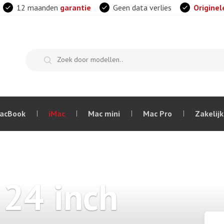
12 maanden
garantie
Geen data verlies
Originel
acBook
iMac
Mac mini
Mac Pro
Zakelijk
24 inch