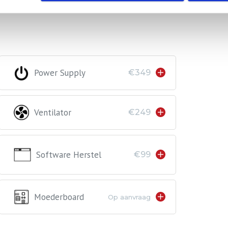
Power Supply
€349
Ventilator
€249
Software Herstel
€99
Moederboard
Op aanvraag