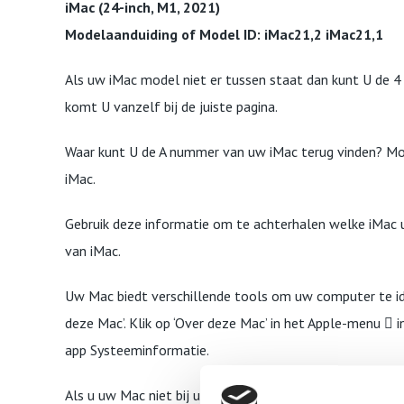
iMac (24-inch, M1, 2021)
Modelaanduiding of Model ID: iMac21,2 iMac21,1
Als uw iMac model niet er tussen staat dan kunt U de 4 
komt U vanzelf bij de juiste pagina.
Waar kunt U de A nummer van uw iMac terug vinden? M
iMac.
Gebruik deze informatie om te achterhalen welke iMac u
van iMac.
Uw Mac biedt verschillende tools om uw computer te ide
deze Mac’. Klik op ‘Over deze Mac’ in het Apple-menu  
app Systeeminformatie.
Als u uw Mac niet bij u hebt of deze niet opstart, kunt 