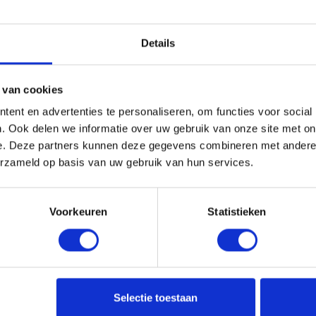
 bij de wettelijk verplichte aanduidingen. Dit
Details
naast een barcode.
een Apple onderdeelnummer zoals MMQA2xx/A (‘xx’ is
 van cookies
k in onderstaande lijst het nummer dat gelijk is aan
ent en advertenties te personaliseren, om functies voor social
en.
. Ook delen we informatie over uw gebruik van onze site met on
e. Deze partners kunnen deze gegevens combineren met andere i
even die het meeste voorkomen. Mocht u een
erzameld op basis van uw gebruik van hun services.
t u een
bericht sturen via de contactpagina
, onder
Voorkeuren
Statistieken
ur een email via
info@mackliniek.nl
.
Selectie toestaan