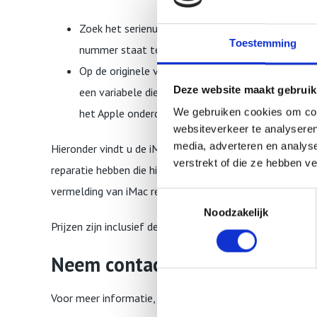
Zoek het serienummer aan de onderkant van uw Mac
Toestemming
nummer staat tevens op de originele verpakking, 
Op de originele verpakking vindt u wellicht ook 
Deze website maakt gebruik
een variabele die verschilt per land of regio). Zoe
We gebruiken cookies om cont
het Apple onderdeelnummer om uw model te vind
websiteverkeer te analyseren
media, adverteren en analys
Hieronder vindt u de iMac A2439 24 inch reparatie tari
verstrekt of die ze hebben v
reparatie hebben die hier onder niet is vermeld, dan kun
vermelding van iMac reparatie.
Toestemmingsselectie
Noodzakelijk
Prijzen zijn inclusief de BTW.
Neem contact met ons op!
Voor meer informatie, bel ons op 010 841 38 84 of stu