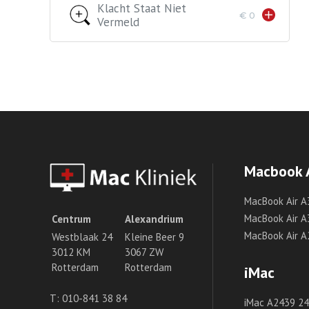
Klacht Staat Niet
€ 0
Vermeld
Macbook 
MacBook Air A
MacBook Air A
Centrum
Alexandrium
MacBook Air A
Westblaak 24
Kleine Beer 9
3012 KM
3067 ZW
Rotterdam
Rotterdam
iMac
T:
010-841 38 84
iMac A2439 24 