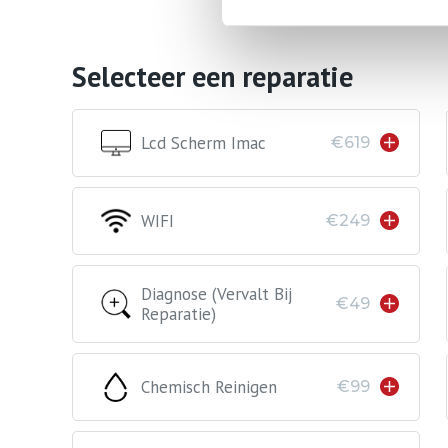
Selecteer een reparatie
Lcd Scherm Imac
€619
WIFI
€249
Diagnose (vervalt Bij
€49
Reparatie)
Chemisch Reinigen
€99