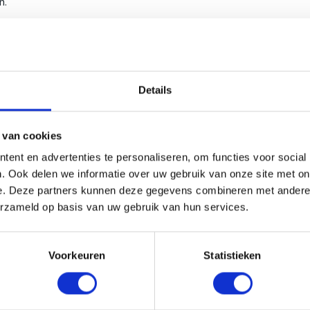
n.
kelijk van het soort reparatie en het type
atie tarieven die het meeste voorkomen. Mocht u
kunt u een bericht sturen via de contactpagina, onder
Details
even die het meeste voorkomen. Mocht u een
 van cookies
t u een
bericht sturen via de contactpagina
, onder
ent en advertenties te personaliseren, om functies voor social
. Ook delen we informatie over uw gebruik van onze site met on
e. Deze partners kunnen deze gegevens combineren met andere i
erzameld op basis van uw gebruik van hun services.
Voorkeuren
Statistieken
ur een email via
info@mackliniek.nl
.