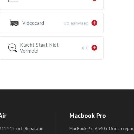
Videocard
Op aanvraag
Klacht Staat Niet
€ 0
Vermeld
Air
Macbook Pro
3114 15 inch Reparatie
MacBook Pro A3403 16 inch repar