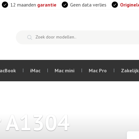
12 maanden
garantie
Geen data verlies
Originel
acBook
iMac
Mac mini
Mac Pro
Zakelijk
r A1304