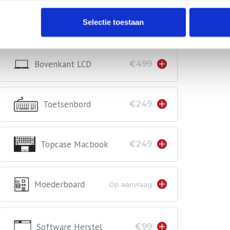
Selectie toestaan
Bovenkant LCD
€499
Toetsenbord
€249
Topcase Macbook
€249
Moederboard
Op aanvraag
Software Herstel
€99