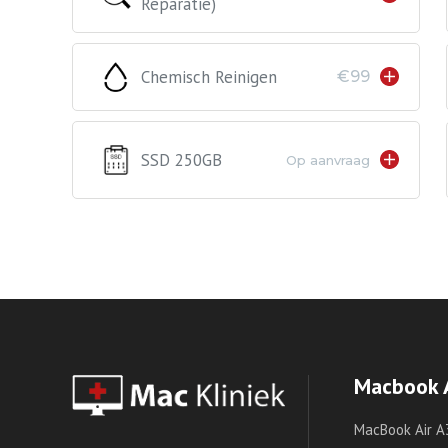
Reparatie)
Chemisch Reinigen
€99
SSD 250GB
Op aanvraag
Macbook 
MacBook Air A