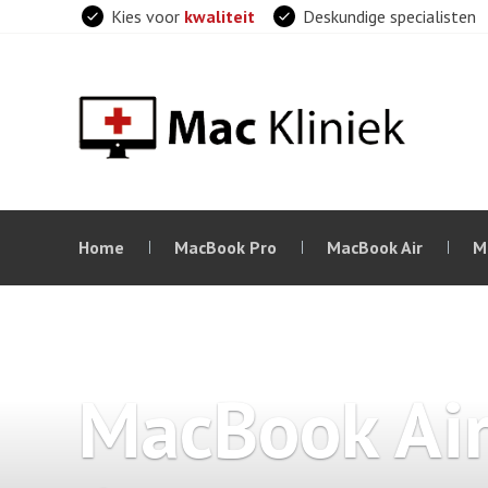
Skip
Kies voor
kwaliteit
Deskundige specialisten
to
content
Home
MacBook Pro
MacBook Air
M
MacBook Ai