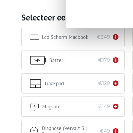
Selecteer een reparatie
Lcd Scherm Macbook
€249
Batterij
€179
Trackpad
€129
Magsafe
€149
Diagnose (vervalt Bij
€49