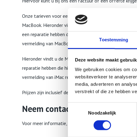
Hiervoor kunt u bij ons een factuur of een offerte krijge
Onze tarieven voor een MacBook reparatie zijn erg afhan
MacBook. Hieronder vindt u de MacBook Air A1304 repar
een reparatie hebben die hieronder niet is vermeld, dan 
Toestemming
vermelding van MacBook Air reparatie.
Hieronder vindt u de MacBook Air A1304 reparatie tari
Deze website maakt gebruik
reparatie hebben die hier onder niet is vermeld, dan kun
We gebruiken cookies om cont
vermelding van iMac reparatie.
websiteverkeer te analyseren
media, adverteren en analys
verstrekt of die ze hebben v
Prijzen zijn inclusief de BTW.
Neem contact met ons op!
Toestemmingsselectie
Noodzakelijk
Voor meer informatie, bel ons op 010 841 38 84 of stu