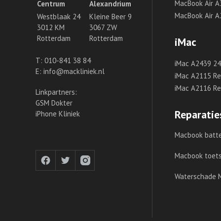
MacBook Air A
Centrum
Alexandrium
MacBook Air A
Westblaak 24
Kleine Beer 9
3012 KM
3067 ZW
Rotterdam
Rotterdam
iMac
T:
010-841 38 84
iMac A2439 24 
E:
info@mackliniek.nl
iMac A2115 Ret
iMac A2116 Ret
Linkpartners:
GSM Dokter
Reparatie
iPhone Kliniek
Macbook batte
Macbook toet
Waterschade 