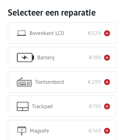
Selecteer een reparatie
Bovenkant LCD
€539
Batterij
€199
Toetsenbord
€299
Trackpad
€199
Magsafe
€149