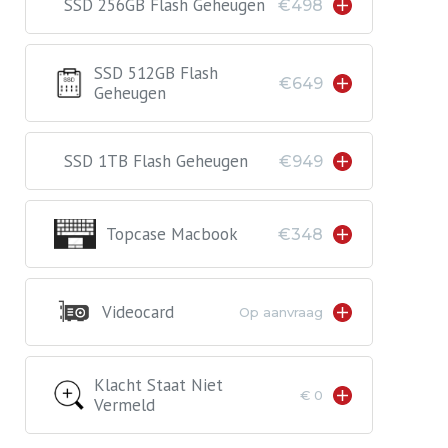
SSD 256GB Flash Geheugen
€498
SSD 512GB Flash
€649
Geheugen
SSD 1TB Flash Geheugen
€949
Topcase Macbook
€348
Videocard
Op aanvraag
Klacht Staat Niet
€ 0
Vermeld