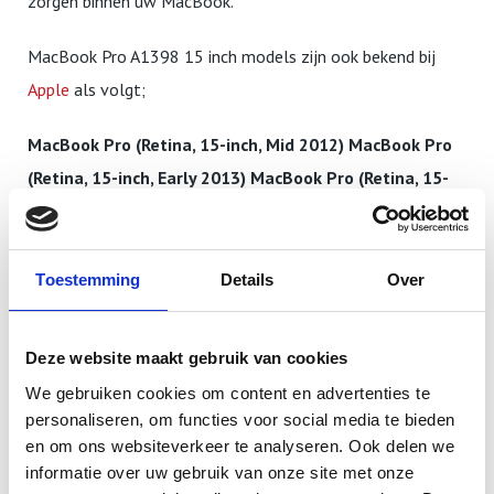
zorgen binnen uw MacBook.
MacBook Pro A1398 15 inch models zijn ook bekend bij
Apple
als volgt;
MacBook Pro (Retina, 15-inch, Mid 2012) MacBook Pro
(Retina, 15-inch, Early 2013) MacBook Pro (Retina, 15-
inch, Late 2013) MacBook Pro (Retina, 15-inch, Mid
2014) MacBook Pro (Retina, 15-inch, Mid 2015)
Toestemming
Details
Over
Modelaanduiding of Model ID: MacBookPro10,1
MacBookPro11,2 MacBookPro11,3 MacBookPro11,4
Deze website maakt gebruik van cookies
MacBookPro11,5
We gebruiken cookies om content en advertenties te
MacBook Pro A1398 15 inch
personaliseren, om functies voor social media te bieden
en om ons websiteverkeer te analyseren. Ook delen we
Accu vervanging
informatie over uw gebruik van onze site met onze