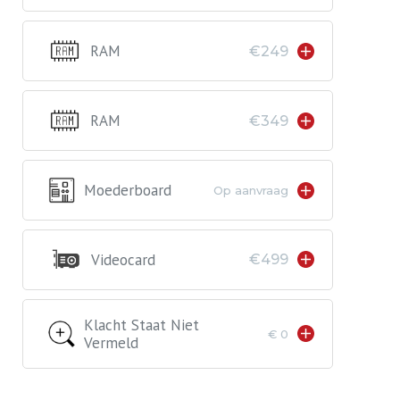
RAM
€249
RAM
€349
Moederboard
Op aanvraag
Videocard
€499
Klacht Staat Niet
€ 0
Vermeld