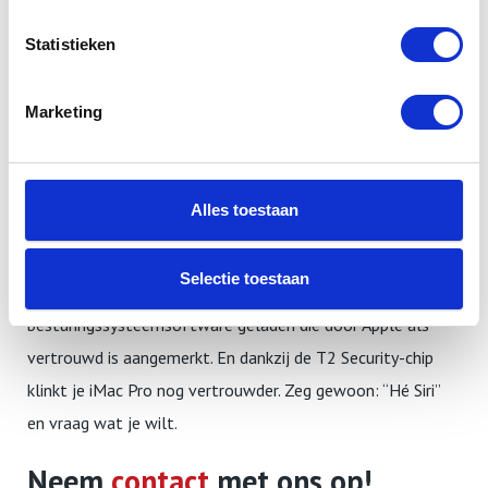
namelijk een Secure Enclave-coprocessor die de basis
Statistieken
vormt voor versleutelde opslag en een veilige manier van
opstarten. Alle gegevens op de SSD worden versleuteld
Marketing
met speciale AES-hardware. Dit heeft geen nadelige
gevolgen voor de prestaties van de SSD, terwijl de Intel
Xeon-processor helemaal beschikbaar blijft voor het
Alles toestaan
eigenlijke rekenwerk. De veilige-opstart­feature zorgt
ervoor dat er niet geknoeid kan worden met de laagste
Selectie toestaan
software­niveaus. Bij het opstarten wordt alleen die
besturings­systeemsoftware geladen die door Apple als
vertrouwd is aangemerkt. En dankzij de T2 Security-chip
klinkt je iMac Pro nog vertrouwder. Zeg gewoon: “Hé Siri”
en vraag wat je wilt.
Neem
contact
met ons op!