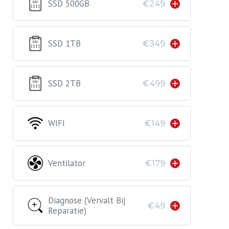
SSD 500GB
€249
SSD 1TB
€349
SSD 2TB
€499
WIFI
€149
Ventilator
€179
Diagnose (vervalt Bij
€49
Reparatie)