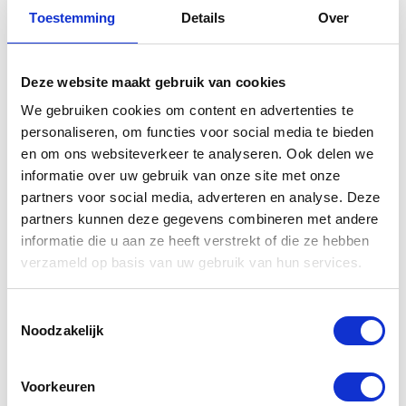
Apple T2 Security-chip. Verbeterde integratie
Toestemming
Details
Over
en beveiliging
Elke iMac Pro A1862 27 inch is voorzien van de Apple T2
Deze website maakt gebruik van cookies
Security-chip, een speciaal door
Apple
gemaakte Mac-
We gebruiken cookies om content en advertenties te
siliciumchip van de tweede generatie. We zijn uitgegaan van
personaliseren, om functies voor social media te bieden
en om ons websiteverkeer te analyseren. Ook delen we
enkele controllers in bestaande Mac-systemen, zoals de
informatie over uw gebruik van onze site met onze
systeem­beheer­controller, beeldsignaal­processor, audio­
partners voor social media, adverteren en analyse. Deze
controller en SSD-controller. Die hebben we helemaal
partners kunnen deze gegevens combineren met andere
opnieuw ontworpen en geïntegreerd in de T2 Security-chip,
informatie die u aan ze heeft verstrekt of die ze hebben
verzameld op basis van uw gebruik van hun services.
zodat de Mac tot nog meer in staat is. Zo werkt de
beeldsignaal­processor samen met de FaceTime HD-
Toestemmingsselectie
camera om te zorgen voor betere tonemapping, meer
Noodzakelijk
controle over de belichting en automatische
belichting/witbalans op basis van gezichts­herkenning.
Voorkeuren
Verder maakt de T2-chip de iMac Pro nog veiliger. Hij heeft