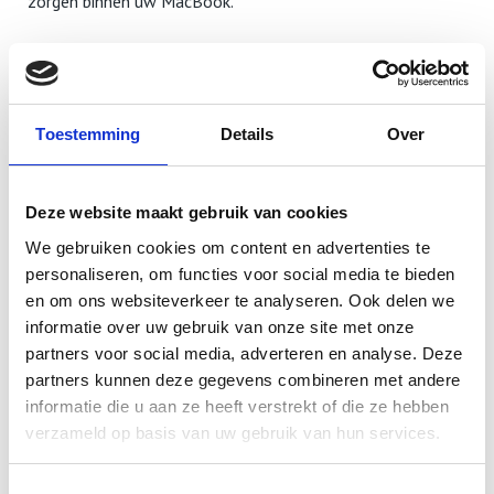
zorgen binnen uw MacBook.
MacBook Pro A1989 13 inch models zijn ook bekend bij
Apple
als volgt;
Toestemming
Details
Over
MacBook Pro (13-inch, 2019, Four Thunderbolt 3 ports)
Modelaanduiding of Model ID: MacBookPro15,2
Deze website maakt gebruik van cookies
MacBook Pro A1989 13 inch
We gebruiken cookies om content en advertenties te
Scherm Reparatie in Rotterdam
personaliseren, om functies voor social media te bieden
en om ons websiteverkeer te analyseren. Ook delen we
informatie over uw gebruik van onze site met onze
Voor een snelle en professionele reparatie aan uw
partners voor social media, adverteren en analyse. Deze
MacBook Pro A1989 13 inch kunt u terecht bij Mac Kliniek.
partners kunnen deze gegevens combineren met andere
Voor een reparatie aan een kapotte scherm kunt u in de
informatie die u aan ze heeft verstrekt of die ze hebben
meeste gevallen binnen 1 dag worden geholpen.
verzameld op basis van uw gebruik van hun services.
Schermreparaties voor uw MacBook Pro zijn in de
Toestemmingsselectie