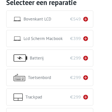
Selecteer een reparatie
Bovenkant LCD
€549
Lcd Scherm Macbook
€399
Batterij
€299
Toetsenbord
€299
Trackpad
€299