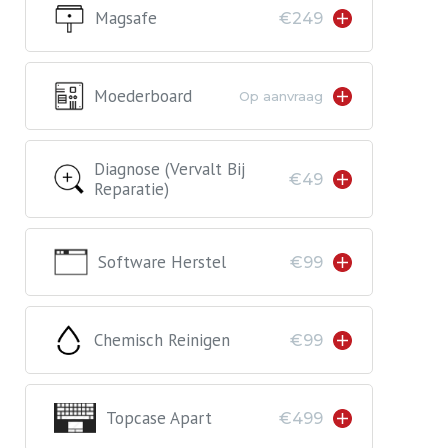
Magsafe
€249
Moederboard
Op aanvraag
Diagnose (vervalt Bij
€49
Reparatie)
Software Herstel
€99
Chemisch Reinigen
€99
Topcase Apart
€499