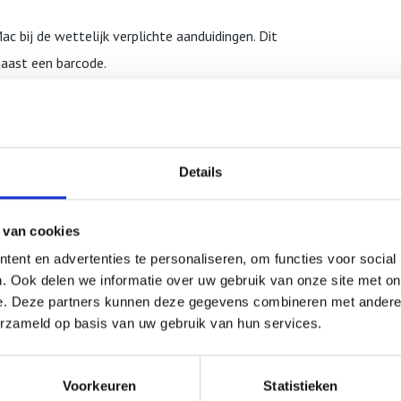
 bij de wettelijk verplichte aanduidingen. Dit
naast een barcode.
een Apple onderdeelnummer zoals MMQA2xx/A (‘xx’ is
k in onderstaande lijst het nummer dat gelijk is aan
en.
Details
 die het meeste voorkomen. Mocht u een reparatie
icht sturen via de contactpagina
, onder vermelding
 van cookies
ent en advertenties te personaliseren, om functies voor social
. Ook delen we informatie over uw gebruik van onze site met on
e. Deze partners kunnen deze gegevens combineren met andere i
erzameld op basis van uw gebruik van hun services.
ur een email via
info@mackliniek.nl
.
Voorkeuren
Statistieken