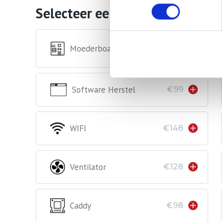
Selecteer een reparatie
Moederboard
Op aanvraag
Software Herstel
€99
WIFI
€148
Ventilator
€128
Caddy
€98