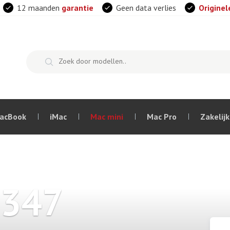
12 maanden
garantie
Geen data verlies
Originel
acBook
iMac
Mac mini
Mac Pro
Zakelijk
1347