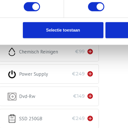
Diagnose (vervalt Bij
€49
Selectie toestaan
Reparatie)
Chemisch Reinigen
€99
Power Supply
€249
Dvd-Rw
€149
SSD 250GB
€249