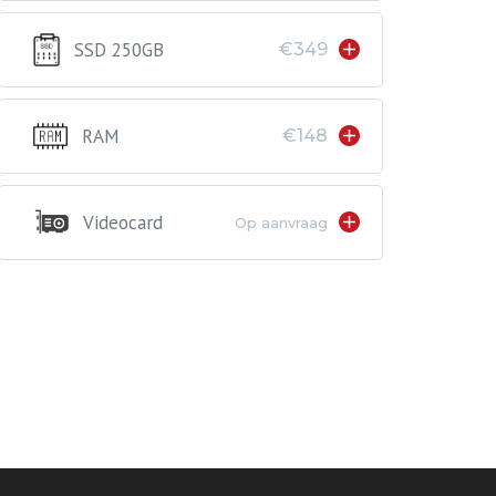
SSD 250GB
€349
RAM
€148
Videocard
Op aanvraag