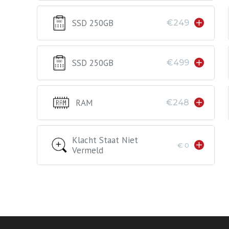
SSD 250GB
€249
SSD 250GB
€499
RAM
€248
Klacht Staat Niet
€ 0
Vermeld