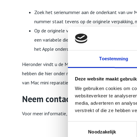
Zoek het serienummer aan de onderkant van uw Mac
nummer staat tevens op de originele verpakking, 
Op de originele verpakking vindt u wellicht ook 
een variabele die verschilt per land of regio). Zoe
het Apple onderdeelnummer om uw model te vind
Toestemming
Hieronder vindt u de Mac mini A1347 reparatie tarieven
hebben die hier onder niet is vermeld, dan kunt u een
ber
Deze website maakt gebruik
van Mac mini reparatie.
We gebruiken cookies om cont
websiteverkeer te analyseren
Neem contact met ons op!
media, adverteren en analys
verstrekt of die ze hebben v
Voor meer informatie, bel ons op 010 841 38 84 of stu
Toestemmingsselectie
Noodzakelijk