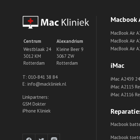
Macbook 
MacBook Air A
MacBook Air A
Centrum
Alexandrium
MacBook Air A
Westblaak 24
Kleine Beer 9
3012 KM
3067 ZW
Rotterdam
Rotterdam
iMac
T:
010-841 38 84
iMac A2439 24 
E:
info@mackliniek.nl
iMac A2115 Ret
iMac A2116 Ret
Linkpartners:
GSM Dokter
Reparatie
iPhone Kliniek
Macbook batte
Macbook toet