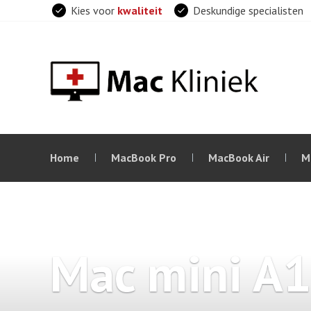
Skip
Kies voor
kwaliteit
Deskundige specialisten
to
content
Home
MacBook Pro
MacBook Air
M
Mac mini A