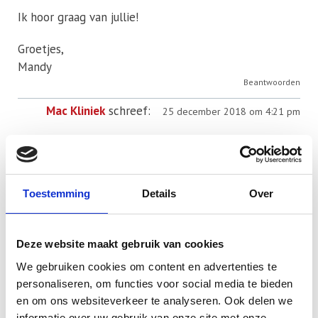
Ik hoor graag van jullie!
Groetjes,
Mandy
Beantwoorden
Mac Kliniek
schreef:
25 december 2018 om 4:21 pm
Beste Mandy,
We kunnen videokaart van iMac repareren vanaf
€499 met 12 maanden garantie.
Toestemming
Details
Over
Reparatieduur is maximaal 1 week.
Loop maar gerust bij 1 van onze winkels binnen.
Deze website maakt gebruik van cookies
mer vriendelijke groeten,
We gebruiken cookies om content en advertenties te
personaliseren, om functies voor social media te bieden
team Mac Kliniek
en om ons websiteverkeer te analyseren. Ook delen we
Beantwoorden
informatie over uw gebruik van onze site met onze